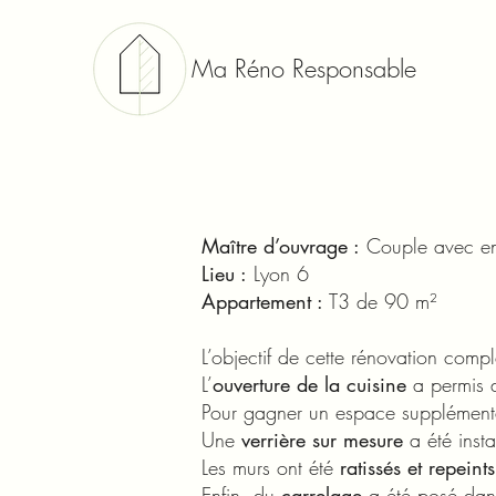
Ma Réno Responsable
Maître d’ouvrage :
Couple avec en
Lieu :
Lyon 6
Appartement :
T3 de 90 m²
L’objectif de cette rénovation complè
L’
ouverture de la cuisine
a permis d
Pour gagner un espace supplément
Une
verrière sur mesure
a été insta
Les murs ont été
ratissés et repeints
Enfin, du
carrelage
a été posé dans 