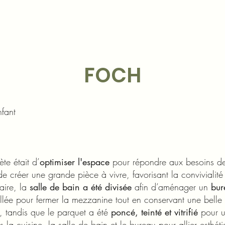
FOCH
fant
te était d’
optimiser l'espace
pour répondre aux besoins de
e créer une grande pièce à vivre, favorisant la convivialité 
aire, la
salle de bain a été divisée
afin d’aménager un
bur
llée pour fermer la mezzanine tout en conservant une belle 
, tandis que le parquet a été
poncé, teinté et vitrifié
pour un
la cuisine, la salle de bain et le bureau pour allier esthétism