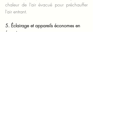
chaleur de l’air évacué pour préchauffer 
l’air entrant.
5. Éclairage et appareils économes en 
énergie
Remplacer les anciennes ampoules par 
des LED, plus économes en énergie, et 
choisir des appareils électroménagers à 
haute efficacité énergétique peuvent 
réduire considérablement votre 
consommation électrique !
Pour conclure améliorer votre DPE est un 
investissement à long terme qui se traduit 
par des économies d’énergie, une 
valorisation de votre bien immobilier, une 
économie pour votre porte-monnaie et une 
contribution positive à l’environnement. En 
adoptant des mesures d’efficacité 